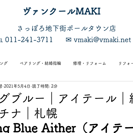
ヴァンクールMAKI
​さっぽろ地下街ポールタウン店
℡ 011-241-3711
​✉ vmaki@vmaki.net
ング
ペアリング・結婚指輪
修理・リフォーム
リフォ
督
2021年5月4日
読了時間: 2分
案内
地金チェーン
グブルー｜アイテール｜
チナ｜札幌
ing Blue Aither（アイ