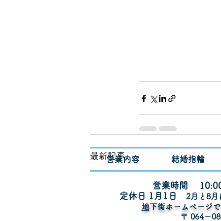
最新記事
営業内容
結婚指輪
営業時間 10:00
定休日 1月1
日
​2月と8
​
地下街ホームページ
〒 064－08