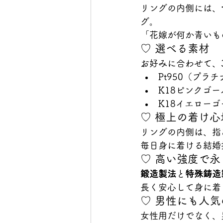
リングの内側には、
グ。
「花嫁が何か青いも
♡ 選べる素材
お好みに合わせて、
Pt950（プラチ
K18ピンクゴー
K18イエロー
♡ 極上の着け心
リングの内側は、指
毎日身に着ける結婚
♡ 高い強度で永
鍛造製法
と
特殊鋳造
長く安心して身に着
♡ 男性にも人
女性用だけでなく、