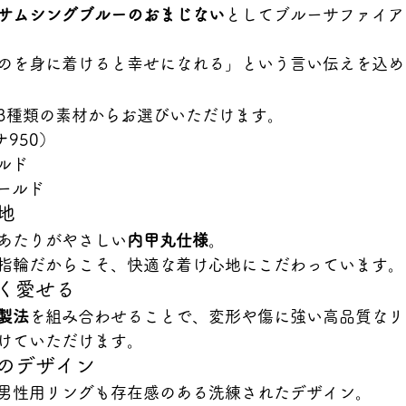
サムシングブルーのおまじない
としてブルーサファイア
のを身に着けると幸せになれる」という言い伝えを込め
3種類の素材からお選びいただけます。
ナ950）
ルド
ゴールド
地
あたりがやさしい
内甲丸仕様
。
指輪だからこそ、快適な着け心地にこだわっています。
く愛せる
製法
を組み合わせることで、変形や傷に強い高品質なリ
けていただけます。
気のデザイン
男性用リングも存在感のある洗練されたデザイン。