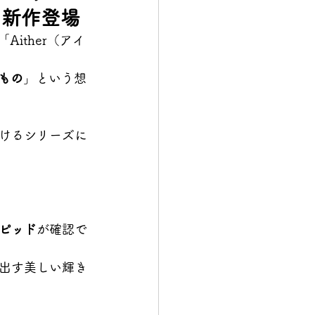
に新作登場
ither（アイ
もの
」という想
けるシリーズに
ピッド
が確認で
出す美しい輝き