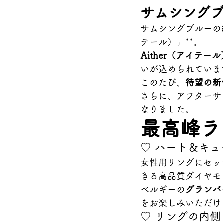
サムシング
サムシングブルーの結
テール）」**。
Aither（アイテール
いが込められていま
このたび、
待望の新
さらに、アフターサ
なりました。
最高峰ラ
♡ ハート＆キュ
女性用リングにセッ
きる高品質ダイヤモ
ベルギーの
グランバ
をお楽しみいただけ
♡ リングの内