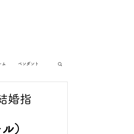
ーム
ペンダント
結婚指
テール）