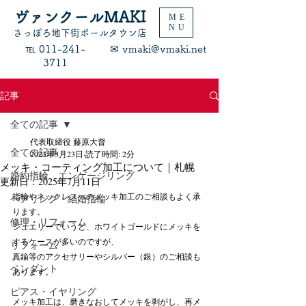
ヴァンクールMAKI
ME
NU
​さっぽろ地下街ポールタウン店
​℡ 011-241-
​✉ vmaki@vmaki.net
3711
記事
全ての記事
代表取締役 藤原大督
全ての記事
2023年3月23日
読了時間: 2分
メッキ・コーティング加工について｜札幌
婚約指輪 エンゲージリング
更新日：
2025年7月11日
指輪やネックレスへのメッキ加工のご相談もよく承
ペアリング・結婚指輪
ります。
修理・リフォーム
ジュエリーでいうと、ホワイトゴールドにメッキを
するケースが多いのですが、
リフォーム
真鍮等のアクセサリーやシルバー（銀）のご相談も
ペンダント
あります。
ピアス・イヤリング
メッキ加工は、磨きなおしてメッキを剥がし、再メ