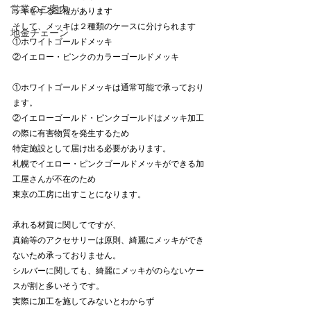
営業のご案内
ッキをする工程があります
そして、メッキは２種類のケースに分けられます
地金チェーン
①ホワイトゴールドメッキ
②イエロー・ピンクのカラーゴールドメッキ
①ホワイトゴールドメッキは通常可能で承っており
ます。
②イエローゴールド・ピンクゴールドはメッキ加工
の際に有害物質を発生するため
特定施設として届け出る必要があります。
札幌でイエロー・ピンクゴールドメッキができる加
工屋さんが不在のため
東京の工房に出すことになります。
承れる材質に関してですが、
真鍮等のアクセサリーは原則、綺麗にメッキができ
ないため承っておりません。
シルバーに関しても、綺麗にメッキがのらないケー
スが割と多いそうです。
実際に加工を施してみないとわからず