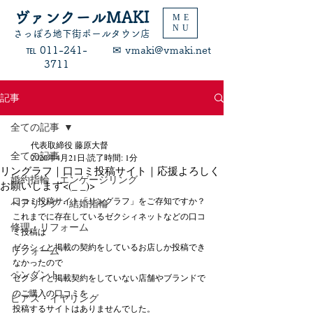
ヴァンクールMAKI
ME
NU
​さっぽろ地下街ポールタウン店
​℡ 011-241-
​✉ vmaki@vmaki.net
3711
記事
全ての記事
代表取締役 藤原大督
全ての記事
2020年4月21日
読了時間: 1分
リングラフ｜口コミ投稿サイト｜応援よろしく
婚約指輪 エンゲージリング
お願いします<(_ _)>
口コミ投稿サイト「リングラフ」をご存知ですか？
ペアリング・結婚指輪
これまでに存在しているゼクシィネットなどの口コ
修理・リフォーム
ミ投稿は
ゼクシィと掲載の契約をしているお店しか投稿でき
リフォーム
なかったので
ペンダント
ゼクシィと掲載契約をしていない店舗やブランドで
のご購入の口コミを
ピアス・イヤリング
投稿するサイトはありませんでした。