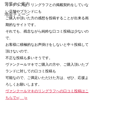
営業のご案内
リングラフは、リングラフとの掲載契約をしていな
い店舗やブランドにも
地金チェーン
ご購入や頂いた方の感想を投稿することが出来る画
期的なサイトです。
それでも、残念ながら純粋な口コミ投稿は少ないの
で、
お客様に積極的なお声掛けをしないと中々投稿して
頂けないので、
不正な投稿も多いそうです。
ヴァンクールマキでご購入の方や、ご購入頂いたブ
ランドに対しての口コミ投稿も
可能なので、ご満足いただけた方は、ぜひ、応援よ
ろしくお願いします。
ヴァンクールマキのリングラフへの口コミ投稿はこ
ちらで<(_ _)>