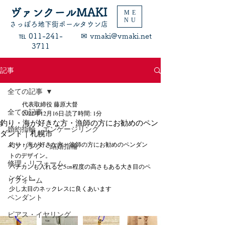
ヴァンクールMAKI
ME
NU
​さっぽろ地下街ポールタウン店
​℡ 011-241-
​✉ vmaki@vmaki.net
3711
記事
全ての記事
代表取締役 藤原大督
全ての記事
2022年12月16日
読了時間: 1分
釣り・海が好きな方・漁師の方にお勧めのペン
婚約指輪 エンゲージリング
ダント｜札幌市
釣り・海が好きな方・漁師の方にお勧めのペンダン
ペアリング・結婚指輪
トのデザイン。
修理・リフォーム
バチカンも入れると5㎝程度の高さもある大き目のペ
ンダント。
リフォーム
少し太目のネックレスに良くあいます
ペンダント
ピアス・イヤリング