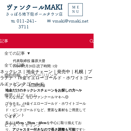
ヴァンクールMAKI
ME
NU
​さっぽろ地下街ポールタウン店
​℡ 011-241-
​✉ vmaki@vmaki.net
3711
記事
全ての記事
代表取締役 藤原大督
全ての記事
2024年2月20日
読了時間: 1分
ネックレス｜地金チェーン｜発売中｜札幌｜プ
婚約指輪 エンゲージリング
ラチナ・18金イエローゴールド・ホワイトゴー
ルド・ピンクゴールド
ペアリング・結婚指輪
地金だけのネックレスチェーンをお探しの方へ✨
修理・リフォーム
そんな方は、ぜひヴァンクールマキへ😊
プラチナ、18金イエローゴールド・ホワイトゴール
リフォーム
ド・ピンクゴールドなど、豊富な素材をご用意して
ペンダント
います。
長さは
45cm・50cm・60cm
を中心に取り揃えてお
ピアス・イヤリング
り、
アジャスター付きなので長さ調整も可能
です✨