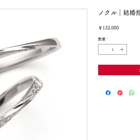
ノクル｜結婚
価
￥132,000
格
数量
*