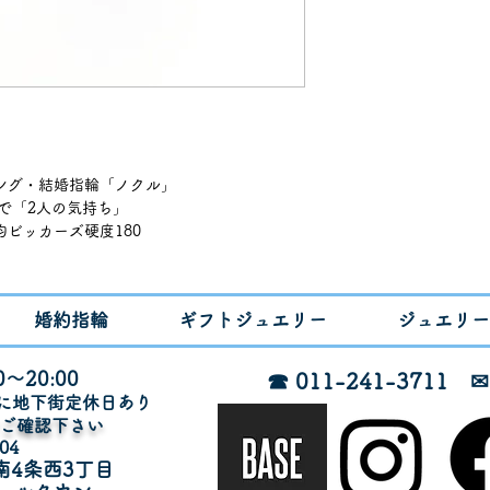
リング・結婚指輪「ノクル」
ス語で「2人の気持ち」
ビッカーズ硬度180
000（ペア￥264,000）
婚約指輪
ギフトジュエリー
ジュエリー
イズ3~21）
～20:00
☎ 011-241-3711
ズ3~28~30）
月に地下街定休日あり
でご確認下さい
04
・筆記体
南4条西3丁目
カナ・♡・＆・オリジナルマーク）