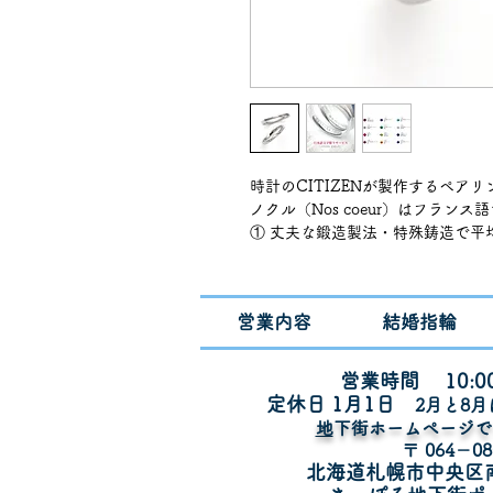
時計のCITIZENが製作するペア
ノクル（Nos coeur）はフラン
① 丈夫な鍛造製法・特殊鋳造で平均
変形や傷に強いプラチナリング
② 定額制でどのデザインも1本￥132,
③ プラチナ900（一部K18PG）
営業内容
結婚指輪
④誕生石￥4,400でセット可能
サイズ展開 ハーフサイズ可能
ダイヤあり 6号〜15号（製造可能サ
営業時間 10:00
ダイヤなし 6号～21号（製造可能サイ
定休日 1月1
日
​2月と8
納期 2~5週間
​
地下街ホームページ
〒 064－08
刻印無料 ブロック体・斜め文字
北海道札幌市中央区
（英数字・漢字・ひらがな・カタ