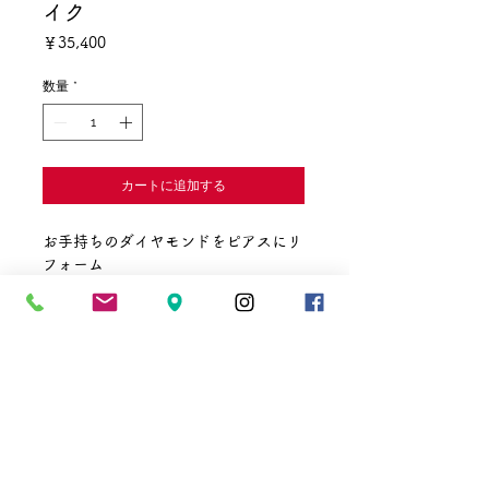
イク
価
￥35,400
格
数量
*
カートに追加する
お手持ちのダイヤモンドをピアスにリ
フォーム
デザインは5種類
① 6本爪
② 4本爪
③ フクリン止め
④ 2点留め
☎
011-241-3711
✉
vmaki@vmaki.net
⑤ その他
営業時間 10:00～20:00
選べる素材は
定休日 1月1
日
​2月と8月に地下街定休日あり
①プラチナ
​
地下街ホームページでご確認下さい
②イエローゴールド
〒 064－0804
北海道札幌市中央区南4条西3丁目