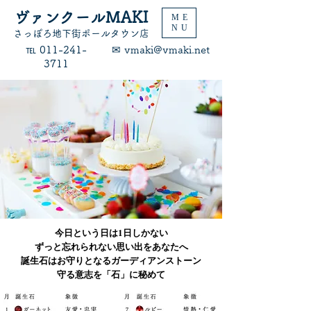
ヴァンクールMAKI
ME
NU
​さっぽろ地下街ポールタウン店
​℡ 011-241-
​✉ vmaki@vmaki.net
3711
今日という日は1日しかない
ずっと忘れられない思い出をあなたへ
誕生石はお守りとなるガーディアンストーン
守る意志を「石」に秘めて