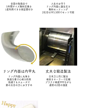
全国の取扱店で
人生のお守り
5年間サイズ無料交換を
リング内面に誕生石を
1度利用できる保証書付き
無料セッティング
2石目は￥5,500でセット可能
リング内面は内甲丸
丈夫な鍛造製法
リング内面に丸味を
日本刀と同じ製法
快適な着け心地を約束
地金をローラーで圧縮​
指通りもスムーズで
​プラチナ純度999ながら
節の太目の方におすすめ
​通常の2倍の強度