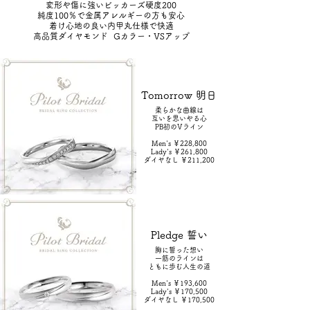
変形や傷に強いビッカーズ硬度200
純度100％で金属アレルギーの方も安心
着け心地の良い内甲丸仕様で快適​​
高品質ダイヤモンド Gカラー・VSアップ​​
Tomorrow 明日
柔らかな曲線は
互いを思いやる心
PB初のVライン
Men's ￥228,800
Lady's ￥261,800
ダイヤなし ￥211,200
Pledge 誓い
胸に誓った想い
一筋のラインは
ともに歩む人生の道
Men's ￥193,600
Lady's ￥170,500
ダイヤなし ￥170,500