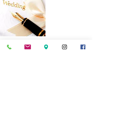
王室御用達 万年筆
1930（昭和5）年
英国王室御用達
アルフレッド・ダンヒル社と
販売代理店契約が成立
世界の王侯貴族が愛用
​納期 3ヵ月
サイズ展開 3～30 ＊ハーフサイズ対応
メンズ 通常サイズ 3～22.5
特注サイズ 23～26.5 価格10%アップ