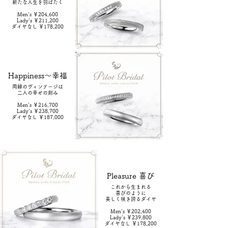
新たな人生を羽ばたく
Men's ￥204,600
Lady's ￥211,200
ダイヤなし ￥178,200
Happiness～幸福
両縁のヴィンテージは
二人の幸せの刻み
Men's ￥216,700
Lady's ￥238,700
ダイヤなし ￥187,000
Pleasure 喜び
これから生まれる
喜びのように
美しく咲き誇るダイヤ
Men's ￥202,400
Lady's ￥239,800
ダイヤなし ￥178,200