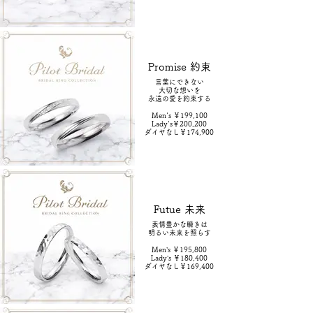
Promise 約束
言葉にできない
大切な想いを
永遠の愛を約束する
Men's ￥199,100
Lady's￥200,200
ダイヤなし￥174,900
Futue 未来
表情豊かな瞬きは
明るい未来を照らす
Men’s ￥195,800
Lady’s ￥180,400
ダイヤなし￥169,400