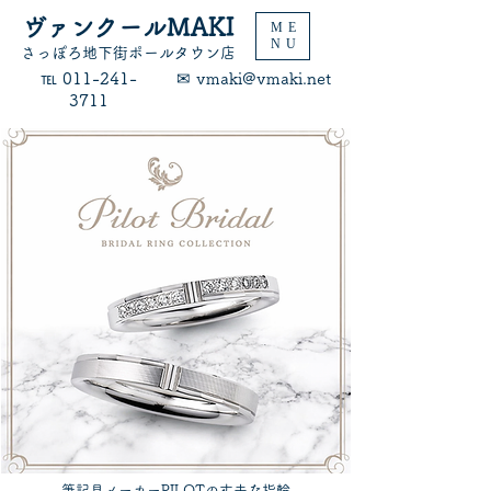
ヴァンクールMAKI
ME
NU
​さっぽろ地下街ポールタウン店
​℡ 011-241-
​✉ vmaki@vmaki.net
3711
筆記具メーカーPILOTの丈夫な指輪