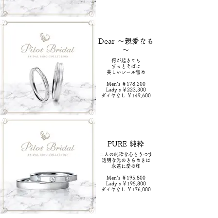
Dear ～親愛なる
～
何が起きても
ずっとそばに
美しいレール留め
Men's ￥178,200
Lady's ￥223,300
ダイヤなし ￥149,600
PURE 純粋
二人の純粋な心をうつす
透明な光のきらめきは
永遠に愛の印
Men's ￥195,800
Lady's ￥195,800
ダイヤなし ￥176,000