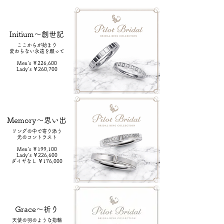
Initium～創世記
ここからが始まり
変わらない永遠を願って
Men's ￥226,600
Lady's ￥260,700
Memory～思い出
リングの中で寄り添う
光のコントラスト
Men's ￥199,100
Lady's ￥226,600
ダイヤなし ￥176,000
Grace～祈り
天使の羽のような指輪