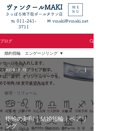
ヴァンクールMAKI
ME
NU
​さっぽろ地下街ポールタウン店
​℡ 011-241-
​✉ vmaki@vmaki.net
3711
ブログ
婚約指輪 エンゲージリング
全ての記事
2025年1月1日
婚約指輪 エンゲージリング
ペアリング・結婚指輪
修理・リフォーム
リフォーム
ペンダント
指輪の刻印｜結婚指輪｜ペアリ
ピアス・イヤリング
ング
営業のご案内