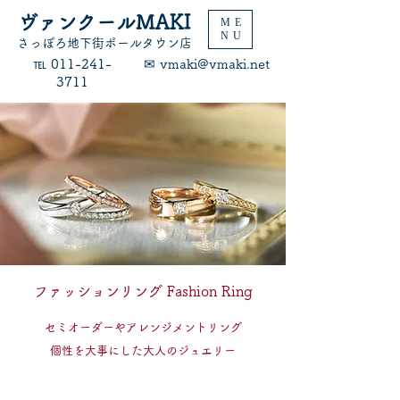
ヴァンクールMAKI
ME
NU
​さっぽろ地下街ポールタウン店
​℡ 011-241-
​✉ vmaki@vmaki.net
3711
ファッションリング Fashion Ring
セミオーダーやアレンジメントリング
​個性を大事にした大人のジュエリー​