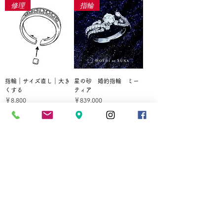
修理
指輪
指輪｜サイズ直し｜大き
星の砂 婚約指輪 ミー
くする
ティア
価格
価格
￥8,800
￥839,000
PT ルビーリング
PT あこや真珠 9mm 指輪
在庫なし
価格
￥285,000
婚約指輪