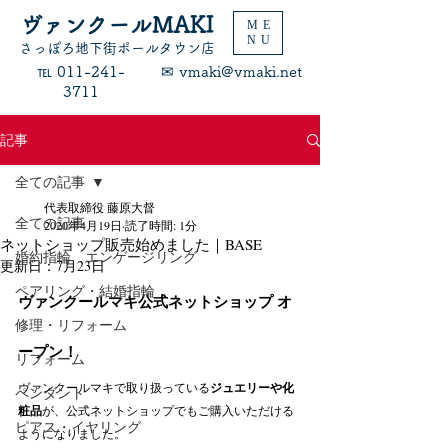
ヴァンクールMAKI
ME
NU
​さっぽろ地下街ポールタウン店
​℡ 011-241-
​✉ vmaki@vmaki.net
3711
記事
全ての記事
代表取締役 藤原大督
全ての記事
2020年4月19日
読了時間: 1分
ネットショップ販売始めました｜BASE
婚約指輪 エンゲージリング
更新日：
7月23日
ペアリング・結婚指輪
ヴァンクールマキ公式ネットショップ オ
修理・リフォーム
ープン！
リフォーム
ヴァンクールマキで取り扱っている
ジュエリーや化
ペンダント
粧品
が、公式ネットショップでもご購入いただける
ピアス・イヤリング
ようになりました。