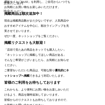
通販サイト「BASE」を利用し、ご自宅からいつでも
営業のご案内
お気軽にお買い物をお楽しみいただけます。
地金チェーン
掲載商品は順次追加中！
現在は掲載商品数がまだ少ないですが、人気商品や
おすすめアイテムを中心に、順次ラインアップを充
実させてまいります。
ぜひ一度、ネットショップをご覧ください。
掲載リクエストも大歓迎！
「店頭で見たあの商品をネットでも購入したい」
「ネットショップに掲載してほしい商品がある」
そんなご希望がございましたら、お気軽にお知らせ
ください。
ご要望をいただいた商品は、可能な限り
優先的にネ
ットショップへ掲載
できるよう対応いたします。
皆様のご利用をお待ちしております
これからも、より便利にお買い物をお楽しみいただ
けるよう、商品を随時追加してまいります。
皆様からのリクエストもお待ちしておりますので、
お気軽にお問い合わせください。