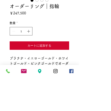
オーダーリング｜指輪
価
￥247,500
格
数量
*
カートに追加する
プラチナ・イエローゴールド・ホワイ
トゴールド・ピンクゴールドでオーダ
ー出来るアレンジリング。程よいボリ
ュームで着け心地の良い月甲丸リン
グ。
メレダイヤをお好みの配置でセット可
能
☎
011-241-3711
✉
vmaki@vmaki.net
ファッションリングはもちろん、ペア
営業時間 10:00～20:00
リング、結婚指輪、などで楽しめます
定休日 1月1
日
​2月と8月に地下街定休日あり
月甲丸リング 最大幅 5.5㎜
​
地下街ホームページでご確認下さい
納期4週間〜
〒 064－0804