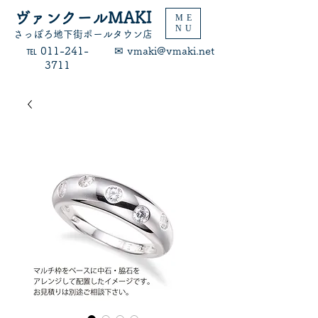
ヴァンクールMAKI
ME
NU
​さっぽろ地下街ポールタウン店
​℡ 011-241-
​✉ vmaki@vmaki.net
3711