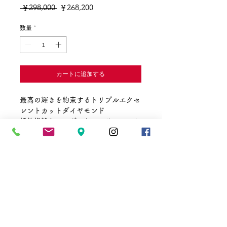
通
セ
 ￥298,000 
￥268,200
常
ー
価
ル
数量
*
格
価
格
カートに追加する
最高の輝きを約束するトリプルエクセ
レントカットダイヤモンド
婚約指輪やペンダントへのリフォーム
も承ります
期間限定の特別ブライスでご提供
0.405ct
☎
011-241-3711
✉
vmaki@vmaki.net
E
営業時間 10:00～20:00
VS1
定休日 1月1
日
​2月と8月に地下街定休日あり
EX
​
地下街ホームページでご確認下さい
H&C
〒 064－0804
北海道札幌市中央区南4条西3丁目
さっぽろ地下街ポールタウン