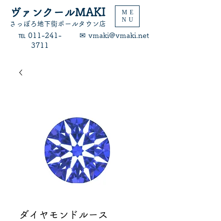
ヴァンクールMAKI
ME
NU
​さっぽろ地下街ポールタウン店
​℡ 011-241-
​✉ vmaki@vmaki.net
3711
ダイヤモンドルース