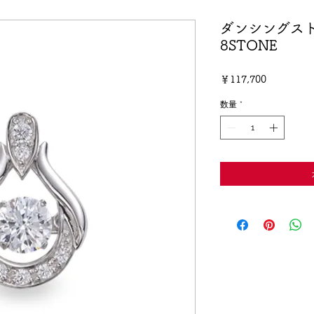
ダンシングス
8STONE
価
￥117,700
格
数量
*