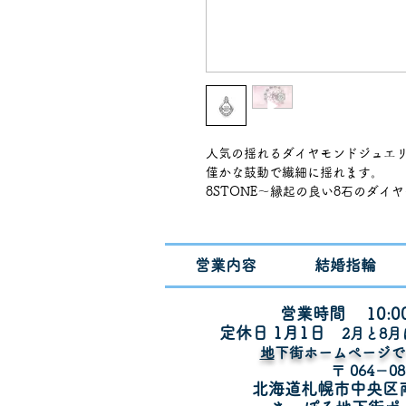
人気の揺れるダイヤモンドジュエ
僅かな鼓動で繊細に揺れます。
8STONE〜縁起の良い8石のダイ
プラチナ・K18イエローゴールド
ォーム出来ます。
価格はプラチナの参考価格
営業内容
結婚指輪
※石の大きさ0.3ctの参考価格
※0.3ctのみ対応
※ペンダントのみ（チェーン別途
営業時間 10:00
※納期6週間
定休日 1月1
日
​2月と8
※2026年相場の参考価格
​
地下街ホームページ
14B8050
〒 064－08
北海道札幌市中央区