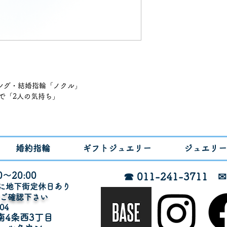
リング・結婚指輪「ノクル」
ス語で「2人の気持ち」
」
リング
ブチャーム
ビッカーズ硬度180
婚約指輪
ギフトジュエリー
ジュエリー
000（ペア￥308,000）
～20:00
☎ 011-241-3711
月に地下街定休日あり
でご確認下さい
イズ3~21）
04
ズ3~28~30）
南4条西3丁目