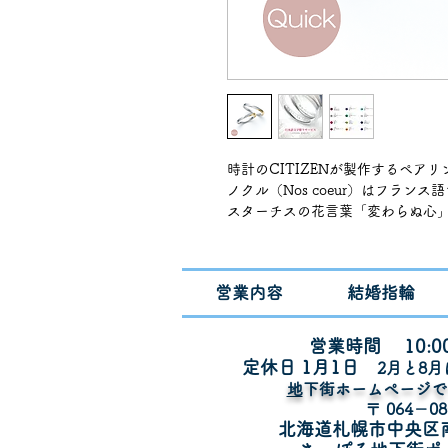
時計のCITIZENが製作するペア
ノクル（Nos coeur）はフラン
スターチスの花言葉「変わらぬ心
そんなスターチスをデザインした
2人の指輪が寄添えば♡が見えるラ
① 丈夫な鍛造製法・特殊鋳造で平均
営業内容
結婚指輪
変形や傷に強いプラチナリング
② 定額制でどのデザインも1本￥154,
③ プラチナ900（一部K18PG）
営業時間 10:00
④誕生石￥4,400でセット可能
定休日 1月1
日
​2月と8
サイズ展開 ハーフサイズ可能
​
地下街ホームページ
ダイヤあり 6号〜15号（製造可能サ
〒 064－08
ダイヤなし 6号～21号（製造可能サイ
北海道札幌市中央区
納期 2~5週間