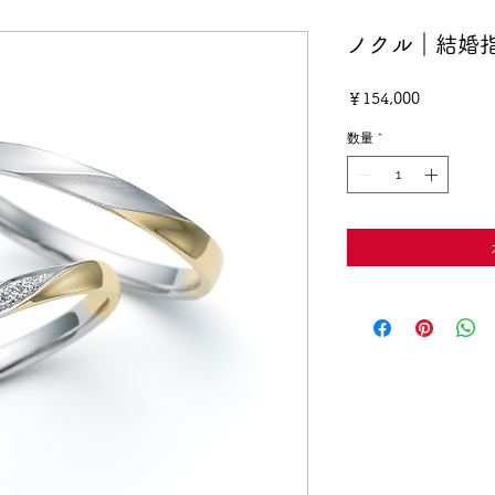
ノクル｜結婚
価
￥154,000
格
数量
*