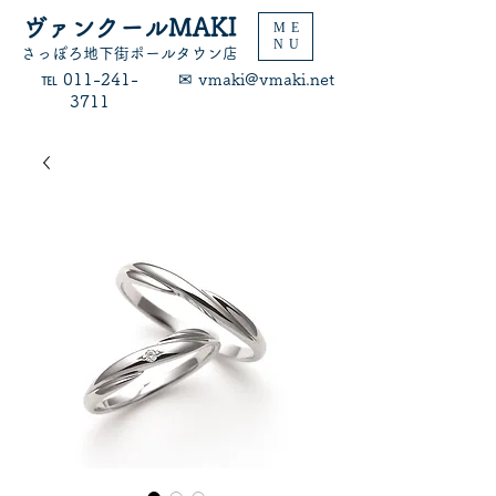
ヴァンクールMAKI
ME
NU
​さっぽろ地下街ポールタウン店
​℡ 011-241-
​✉ vmaki@vmaki.net
3711