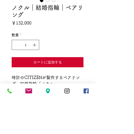
ノクル｜結婚指輪｜ペアリ
ング
価
￥132,000
格
数量
*
カートに追加する
時計のCITIZENが製作するペアリン
グ・結婚指輪「ノクル」
ノクル（Nos coeur）はフランス語で
「2人の気持ち」
① 丈夫な鍛造製法・特殊鋳造で平均
ビッカーズ硬度180
変形や傷に強いプラチナリング
☎
011-241-3711
✉
vmaki@vmaki.net
② 定額制でどのデザインも1本
営業時間 10:00～20:00
￥132,000（ペア￥264,000）
定休日 1月1
日
​2月と8月に地下街定休日あり