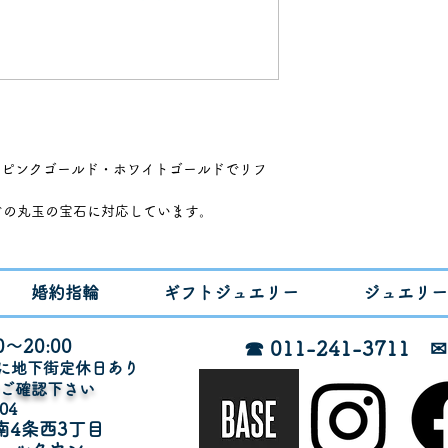
・ピンクゴールド・ホワイトゴールドでリフ
どの丸玉の宝石に対応しています。
の価格
珠など種類は問いません
婚約指輪
ギフトジュエリー
ジュエリー
しています
～20:00
☎ 011-241-3711
月に地下街定休日あり
でご確認下さい
04
ームするなら宝石店ヴァンクールマキ(^-^)
南4条西3丁目