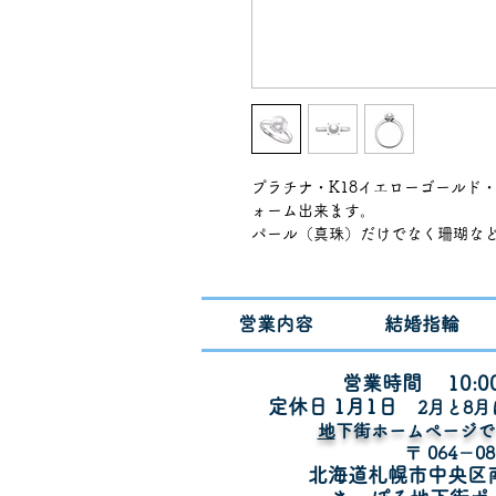
プラチナ・K18イエローゴールド
ォーム出来ます。
パール（真珠）だけでなく珊瑚な
価格はプラチナの参考価格
※お客様のパール（真珠）ご持参
※あこや真珠・黒蝶真珠・白蝶真
営業内容
結婚指輪
※パール（真珠）ルースの販売も
※真珠の大きさ直径8㎜の参考価格
8㎜〜12㎜対応
営業時間 10:00
※サイズ11号の参考価格
定休日 1月1
日
​2月と8
※納期2週間〜4週間
​
地下街ホームページ
※2026年相場の参考価格
〒 064－08
札幌でパールリングをお安くリフォ
北海道札幌市中央区
08A0246