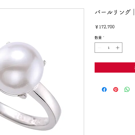
パールリング
価
￥172,700
格
数量
*