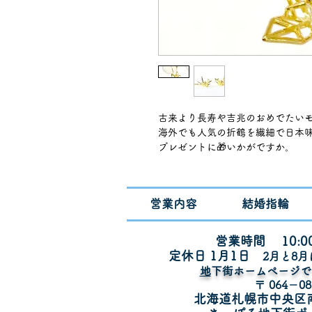
古来より長寿や吉兆のおめでたいモ
海外でも人気の折鶴を繊細で日本
プレゼントに🎁いかがですか。

素材

10YGイエローゴールド

営業内容
結婚指輪
18YGもあります

営業時間 10:00
定休日 1月1
日
​2月と8
​
地下街ホームページ
〒 064－08
北海道札幌市中央区