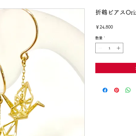
折鶴ピアスOriz
価
￥24,800
格
数量
*