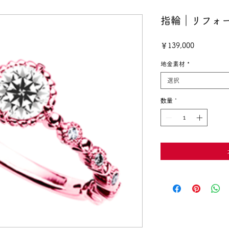
指輪｜リフォ
価
￥139,000
格
地金素材
*
選択
数量
*