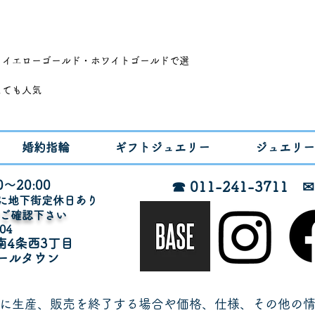
・イエローゴールド・ホワイトゴールドで選
しても人気
みでのリフォーム対応で製作可能
れます。
ム参考価格です。
婚約指輪
ギフトジュエリー
ジュエリー
5ct〜0.55ctの範囲で製作可能です
は55,000〜ご用意可能です
～20:00
☎ 011-241-3711
月に地下街定休日あり
でご確認下さい
04
南4条西3丁目
ールタウン
に生産、販売を終了する場合や価格、仕様、その他の