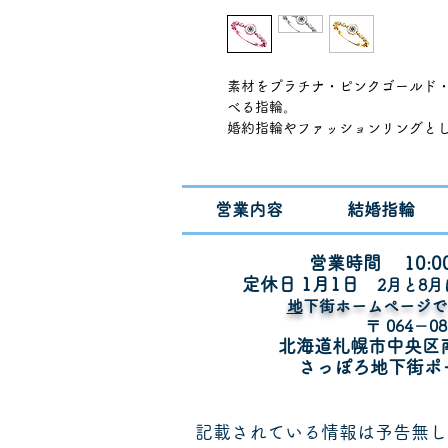
素材をプラチナ・ピンクゴールド
べる指輪。
婚約指輪やファッションリングと
お客様のダイヤモンドをお持ち込
リング内面に記念の刻印も入れら
※価格は0.2ct用の枠のリフォー
営業内容
結婚指輪
0.2ct/0.3ct/0.5ct対応 ※0.1
エンゲージ用の0.2ctダイヤモンド
営業時間 10:00
定休日 1月1
日
​2月と8
​
地下街ホームページ
〒 064－08
北海道札幌市中央区
さっぽろ地下街ポ
記載されている情報は予告無し