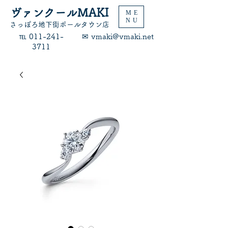
ヴァンクールMAKI
ME
NU
​さっぽろ地下街ポールタウン店
​℡ 011-241-
​✉ vmaki@vmaki.net
3711