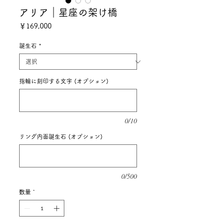
アリア｜星座の架け橋
価
￥169,000
格
誕生石
*
指輪に刻印する文字 (オプション)
0/10
リング内面誕生石 (オプション)
0/500
数量
*